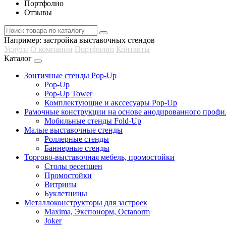
Портфолио
Отзывы
Например:
застройка выставочных стендов
Услуги
О компании
Портфолио
Контакты
Каталог
Зонтичные стенды Pop-Up
Pop-Up
Pop-Up Tower
Комплектующие и акссесуары Pop-Up
Рамочные конструкции на основе анодированного профи
Мобильные стенды Fold-Up
Малые выставочные стенды
Роллерные стенды
Баннерные стенды
Торгово-выставочная мебель, промостойки
Столы ресепшен
Промостойки
Витрины
Буклетницы
Металлоконструкторы для застроек
Maxima, Экспонорм, Octanorm
Joker