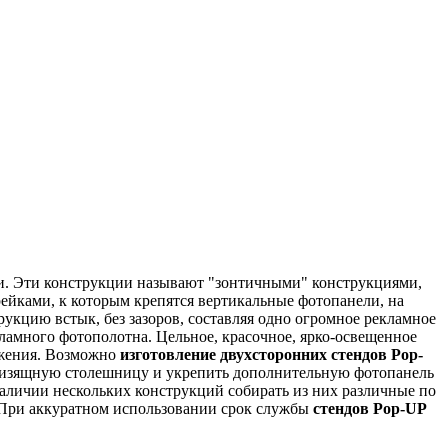
и. Эти конструкции называют "зонтичными" конструкциями,
йками, к которым крепятся вертикальные фотопанели, на
укцию встык, без зазоров, составляя одно огромное рекламное
амного фотополотна. Цельное, красочное, ярко-освещенное
ажения. Возможно
изготовление двухсторонних стендов Pop-
ть изящную столешницу и укрепить дополнительную фотопанель
аличии нескольких конструкций собирать из них различные по
 При аккуратном использовании срок службы
стендов Pop-UP