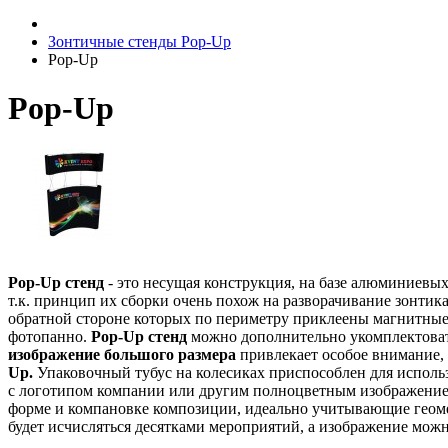
Зонтичные стенды Pop-Up
Pop-Up
Pop-Up
Pop-Up стенд
- это несущая конструкция, на базе алюминиев
т.к. принцип их сборки очень похож на разворачивание зонтик
обратной стороне которых по периметру приклеены магнитны
фотопанно.
Pop-Up стенд
можно дополнительно укомплектовать
изображение большого размера
привлекает особое внимание,
Up.
Упаковочный тубус на колесиках приспособлен для исполь
с логотипом компании или другим полноцветным изображение
форме и компановке композиции, идеально учитывающие геоме
будет исчисляться десятками мероприятий, а изображение мож