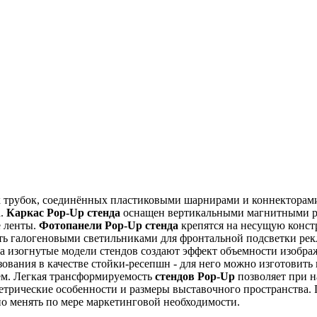
ых трубок, соединённых пластиковыми шарнирами и коннекторам
а.
Каркас Pop-Up стенда
оснащен вертикальными магнитными ре
е ленты.
Фотопанели Pop-Up стенда
крепятся на несущую констр
 галогеновыми светильниками для фронтальной подсветки рекл
 а изогнутые модели стендов создают эффект объемности изобр
зования в качестве стойки-ресепшн - для него можно изготови
м. Легкая трансформируемость
стендов Pop-Up
позволяет при н
трические особенности и размеры выставочного пространства.
но менять по мере маркетинговой необходимости.