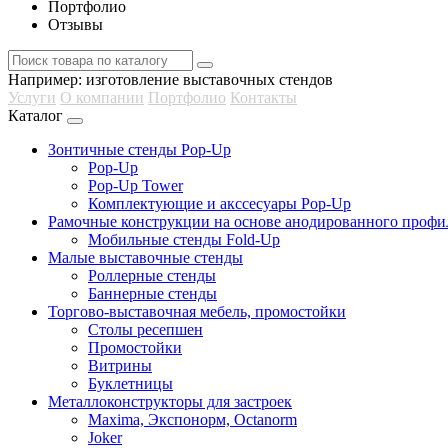
Портфолио
Отзывы
Например:
изготовление выставочных стендов
Услуги
О компании
Портфолио
Контакты
Каталог
Зонтичные стенды Pop-Up
Pop-Up
Pop-Up Tower
Комплектующие и акссесуары Pop-Up
Рамочные конструкции на основе анодированного профи
Мобильные стенды Fold-Up
Малые выставочные стенды
Роллерные стенды
Баннерные стенды
Торгово-выставочная мебель, промостойки
Столы ресепшен
Промостойки
Витрины
Буклетницы
Металлоконструкторы для застроек
Maxima, Экспонорм, Octanorm
Joker