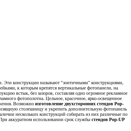
и. Эти конструкции называют "зонтичными" конструкциями,
йками, к которым крепятся вертикальные фотопанели, на
укцию встык, без зазоров, составляя одно огромное рекламное
амного фотополотна. Цельное, красочное, ярко-освещенное
ажения. Возможно
изготовление двухсторонних стендов Pop-
ть изящную столешницу и укрепить дополнительную фотопанель
аличии нескольких конструкций собирать из них различные по
 При аккуратном использовании срок службы
стендов Pop-UP