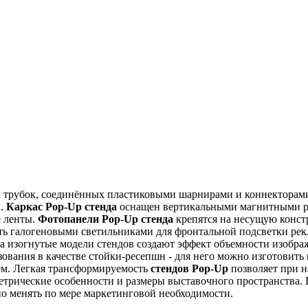
ых трубок, соединённых пластиковыми шарнирами и коннекторам
а.
Каркас Pop-Up стенда
оснащен вертикальными магнитными ре
е ленты.
Фотопанели Pop-Up стенда
крепятся на несущую констр
 галогеновыми светильниками для фронтальной подсветки рекл
 а изогнутые модели стендов создают эффект объемности изобр
зования в качестве стойки-ресепшн - для него можно изготови
м. Легкая трансформируемость
стендов Pop-Up
позволяет при н
трические особенности и размеры выставочного пространства.
но менять по мере маркетинговой необходимости.