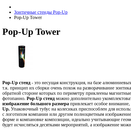
Зонтичные стенды Pop-Up
Pop-Up Tower
Pop-Up Tower
Pop-Up стенд
- это несущая конструкция, на базе алюминиев
т.к. принцип их сборки очень похож на разворачивание зонтик
обратной стороне которых по периметру приклеены магнитны
фотопанно.
Pop-Up стенд
можно дополнительно укомплектовать
изображение большого размера
привлекает особое внимание,
Up.
Упаковочный тубус на колесиках приспособлен для исполь
с логотипом компании или другим полноцветным изображение
форме и компановке композиции, идеально учитывающие геоме
будет исчисляться десятками мероприятий, а изображение мож